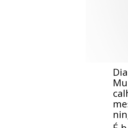
Dia
Mun
cal
me
nin
É b