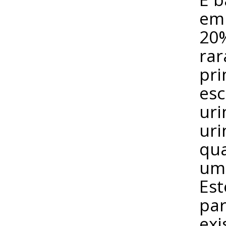
emb
20%
rar
pri
esc
uri
uri
qua
uma
Est
par
exi