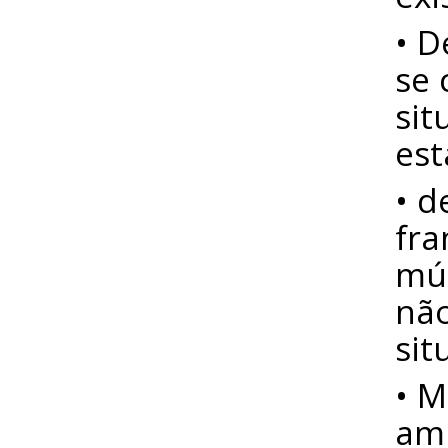
• D
se 
sit
est
• d
fra
mús
não
sit
• M
amb