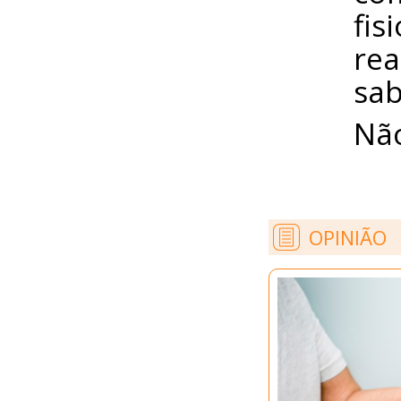
fis
rea
sab
Não
OPINIÃO