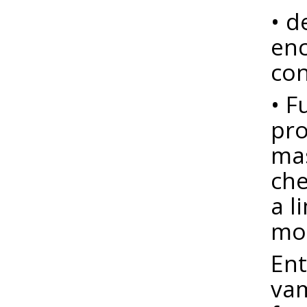
• d
enc
con
• F
pro
mas
che
a l
mob
Ent
vam