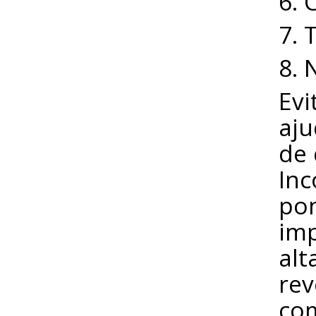
6. 
7. 
8. 
Evi
aju
de 
Inc
pon
imp
alt
rev
com