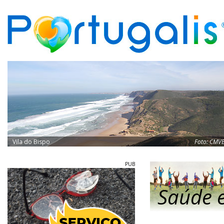
Vila do Bispo
Foto:
CMV
PUB
Saúde e