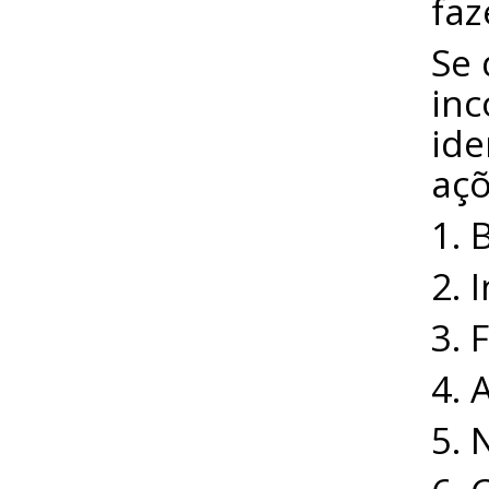
faz
Se 
inc
ide
açõ
1. 
2. 
3. 
4. 
5. 