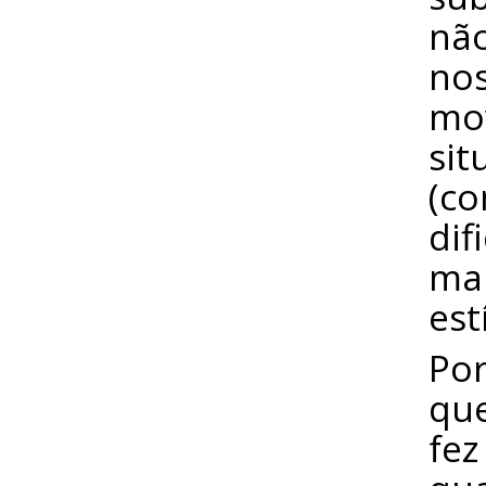
não
nos
mov
sit
(co
dif
mai
est
Por
que
fez