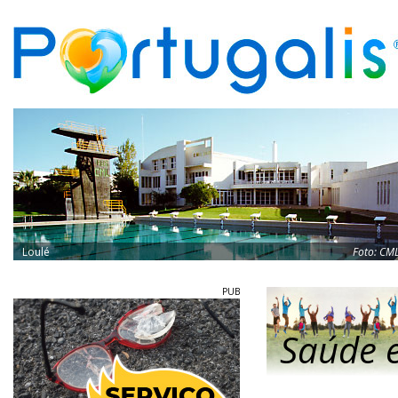
Loulé
Foto:
CM
PUB
Saúde e