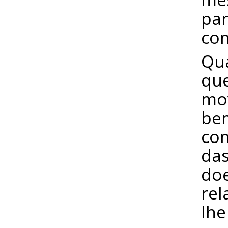
par
com
Qu
que
mov
bem
co
das
do
rel
lhe