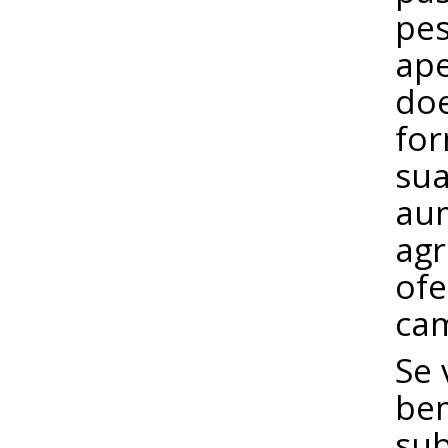
pes
ape
doe
for
sua
aum
agr
ofe
cam
Se 
bem
sub