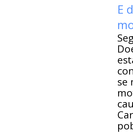
E 
mo
Seg
Do
est
con
se 
mo
cau
Car
pob