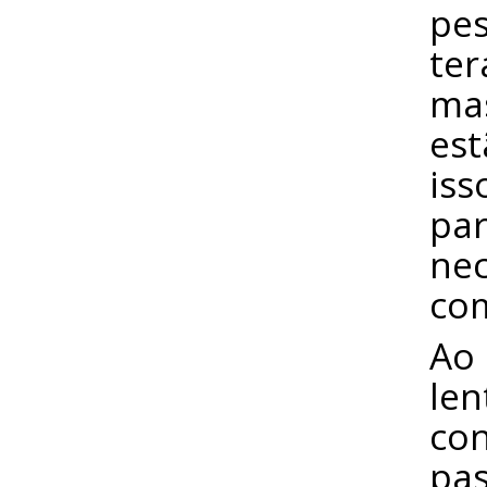
pes
ter
mas
est
iss
par
nec
co
Ao 
len
con
pas