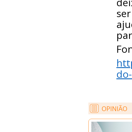
de
ser
aju
par
Fon
htt
do
OPINIÃO