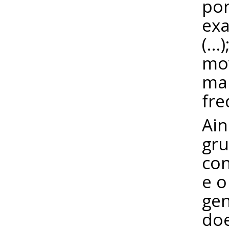
por
exa
(…)
mov
man
fr
Ain
gru
con
e o
gen
doe