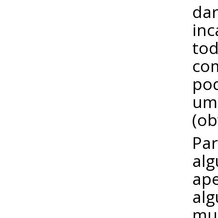
dar
inc
tod
com
pod
um
(ob
Par
alg
ape
al
mud