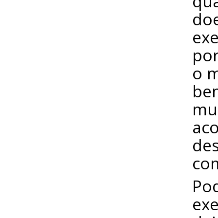
qu
doe
exe
por
o m
be
mul
aco
des
com
Pod
exe