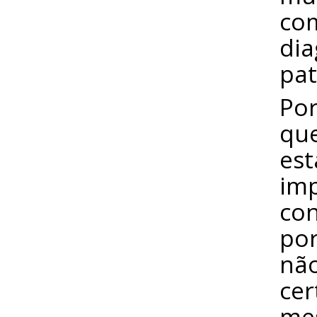
com
dia
pat
Po
qu
est
imp
con
por
não
cer
mes