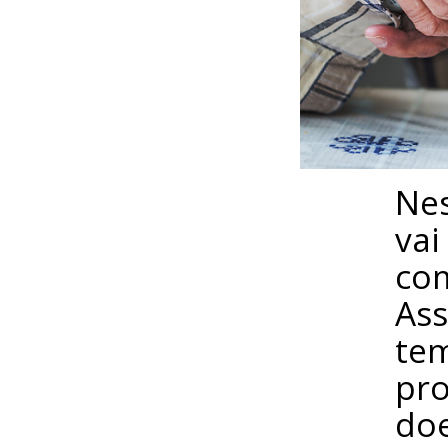
Ne
vai
co
Ass
tem
pro
do