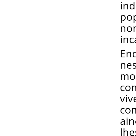
ind
pop
no
inc
Enq
nes
mov
com
viv
com
ain
lhe