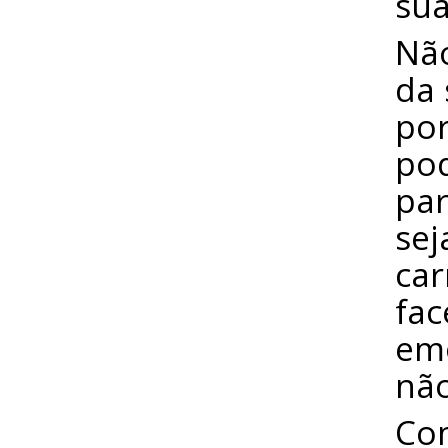
sua
Não
da 
por
pod
par
sej
car
fac
em
não
Co