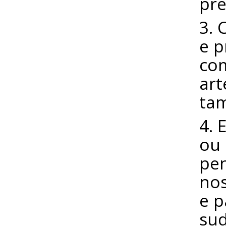
pre
3. 
e p
com
art
ta
4. 
ou 
pen
nos
e p
sud