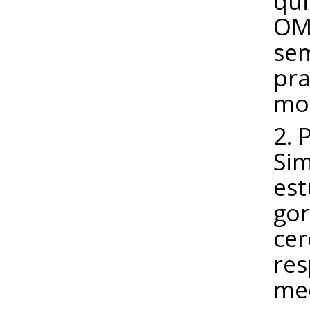
qui
OM
sem
pra
mot
2. 
Sim
est
gor
cer
res
med