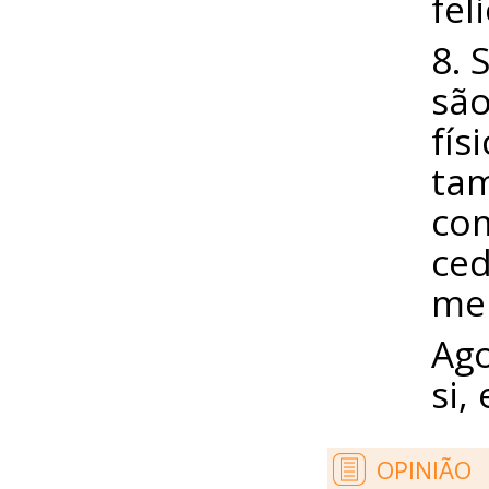
fel
8. 
são
fís
ta
com
ced
me
Ago
si,
OPINIÃO