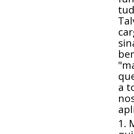
tud
Tal
car
sin
bem
"ma
que
a t
nos
apl
1. 