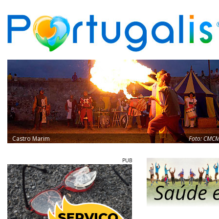
Castro Marim
Foto:
CMC
PUB
Saúde e