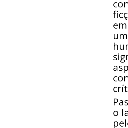
con
fic
em 
uma
hu
sig
asp
con
crí
Pas
o l
pel