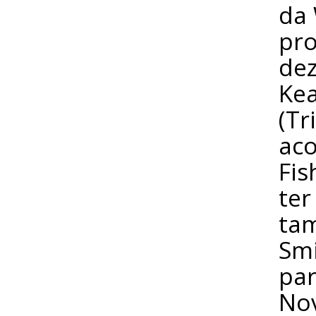
da 
pro
dez
Kea
(Tr
aco
Fis
ter
ta
Smi
par
Nov