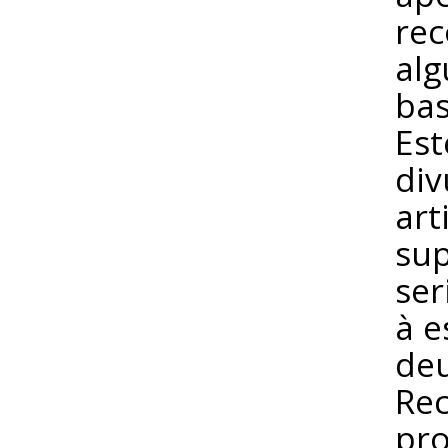
rec
alg
bas
Est
div
art
su
ser
à e
deu
Rec
pro