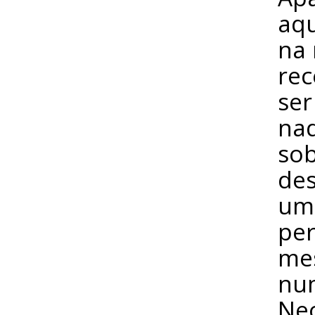
aq
na 
rec
ser
nad
sob
des
uma
per
me
nu
Ne