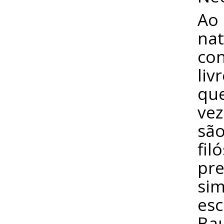
Ao
nat
con
liv
que
vez
são
fil
pr
sim
esc
Bau