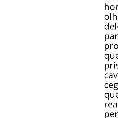
hom
olh
del
par
pro
que
pri
cav
ceg
que
rea
per