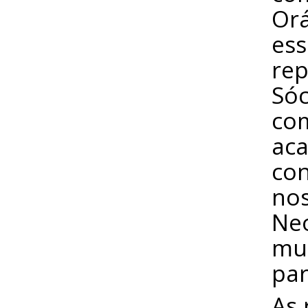
Orá
ess
rep
Sóc
com
aca
con
nos
Ne
mun
par
As 