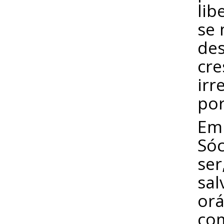
lib
se 
des
cre
irr
por
E
Sóc
ser
sal
orá
com