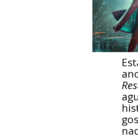
Est
ano
Res
agu
his
gos
naq