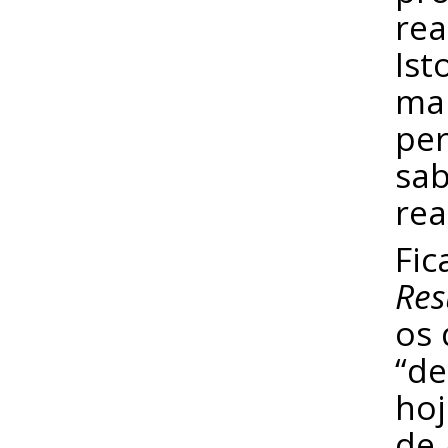
rea
Ist
ma
per
sab
rea
Fic
Res
os 
“de
hoj
de 