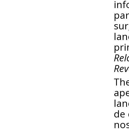
inf
par
sur
lan
pr
Rel
Rev
Th
ape
la
de 
nos