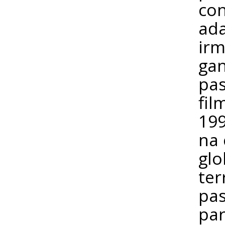
con
ada
irm
gan
pas
fil
199
na 
glo
ter
pas
par