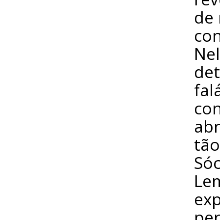
de 
con
Ne
de
fal
con
ab
tão
Sóc
Lem
exp
per