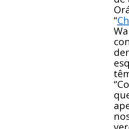
Orá
“
Ch
War
con
den
esq
têm
“Co
qu
ap
nos
ve