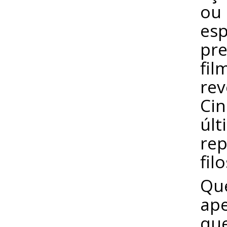
ou 
esp
pre
fil
rev
Ci
últ
rep
fil
Que
ape
qu