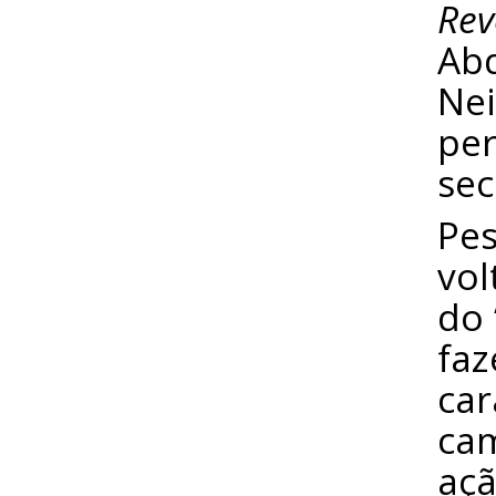
Rev
Abd
Nei
per
sec
Pes
vol
do 
faz
car
cam
açã