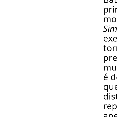
pri
mod
Sim
exe
to
pre
mun
é d
que
dis
rep
ape