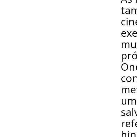
ta
cin
exe
mui
pró
One
co
met
um 
sal
ref
hin