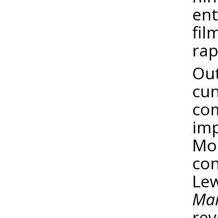
ent
fil
ra
Out
cun
com
imp
Mor
con
Lew
Mar
rev