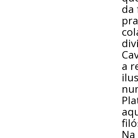
da 
pra
col
div
Cav
a r
ilu
num
Pla
aqu
fil
Na 