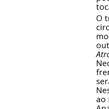
toc
O t
cir
mos
out
Atr
Neo
fre
ser
Nes
ao 
Apa