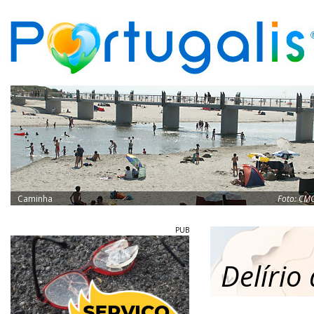
Caminha
Foto:
CM
PUB
Delírio