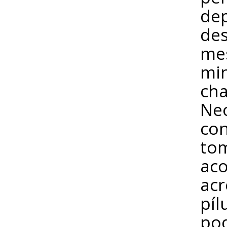
dep
des
mes
mi
cha
Neo
con
tom
ac
acr
píl
po