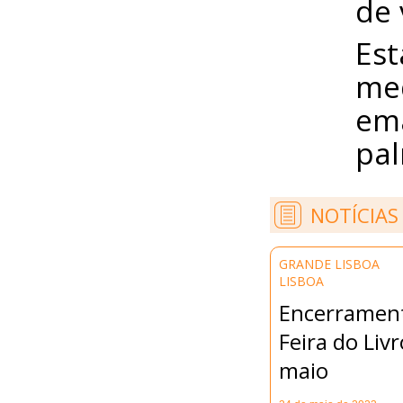
de 
Est
med
ema
pal
NOTÍCIAS
GRANDE LISBOA
LISBOA
Encerrament
Feira do Livr
maio