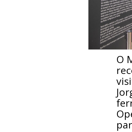
O M
rec
vis
Jor
fer
Ope
par