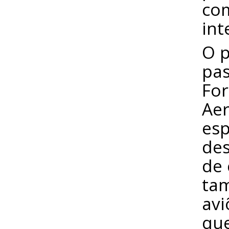
com
int
O p
pas
For
Aer
esp
des
de 
ta
avi
que