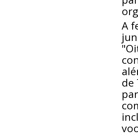
org
A f
jun
"Oi
con
alé
de 
par
co
inc
voo