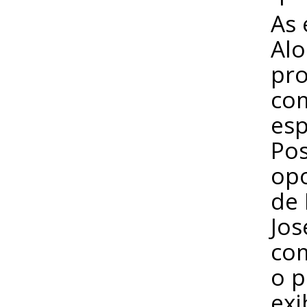
As 
Alo
pro
com
esp
Pos
opo
de 
Jos
com
o 
exi