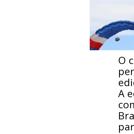
O c
per
edi
A e
com
Bra
par