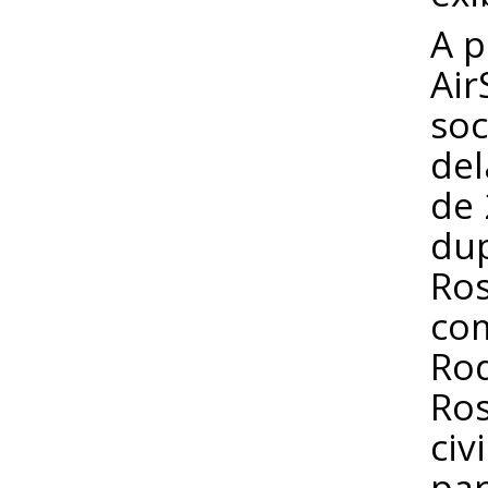
A p
Ai
soc
del
de 
du
Ros
com
Ro
Ros
civ
par