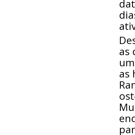
dat
dia
ati
Des
as 
um 
as 
Ram
ost
Mu
enq
par