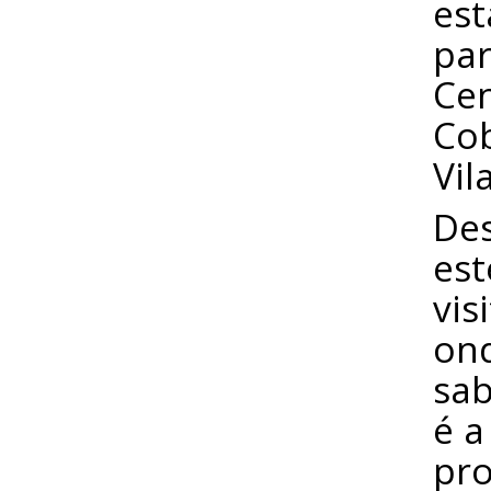
est
par
Cen
Cob
Vila
Des
est
vis
ond
sab
é a
pro