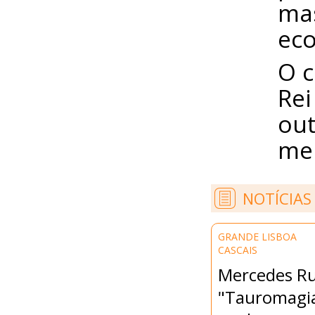
mas
eco
O c
Rei
out
mel
NOTÍCIAS
GRANDE LISBOA
CASCAIS
Mercedes Ru
"Tauromagia