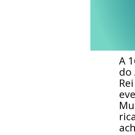
A 1
do 
Rei
ev
Mun
ric
ach