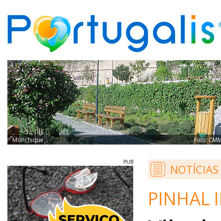
Monchique
Foto:
CM
PUB
NOTÍCIAS
PINHAL I