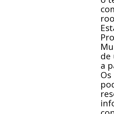
com
roo
Est
Pro
Mun
de 
a p
Os 
pod
res
inf
con