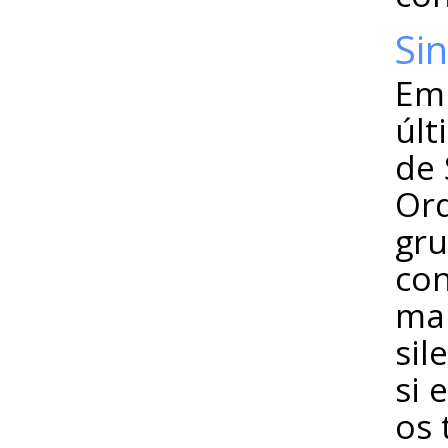
Si
Em 
últ
de 
Ord
gru
con
ma
sil
si 
os 