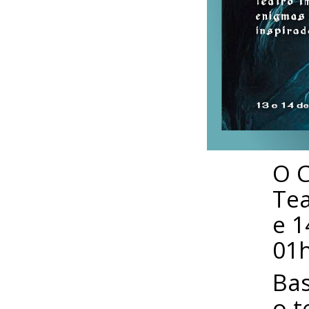
O C
Tea
e 1
01h
Bas
o t