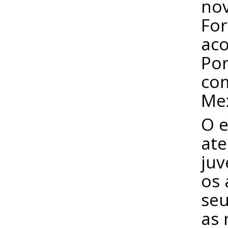
nov
For
aco
Por
co
Mex
O e
ate
juv
os 
seu
as 