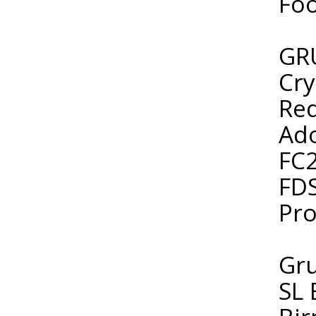
Foo
GR
Cry
Red
Ad
FC2
FDS
Pro
Gr
SL 