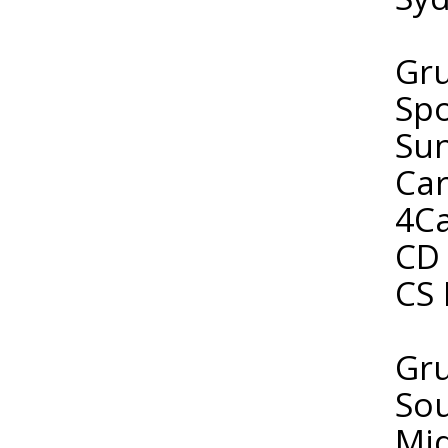
Gr
Spo
Sun
Car
4Ca
CD
CS 
Gr
So
Mid