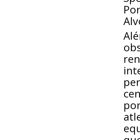
Por
Alv
Alé
obs
ren
int
per
cen
por
atl
equ
que