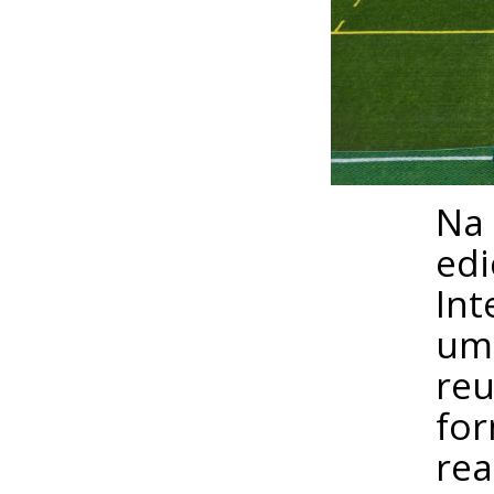
Na 
edi
Int
uma
reu
for
rea