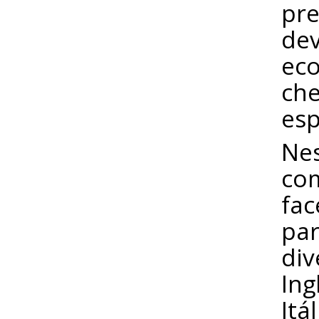
pre
dev
eco
che
esp
Nes
com
fac
par
div
Ing
Itá