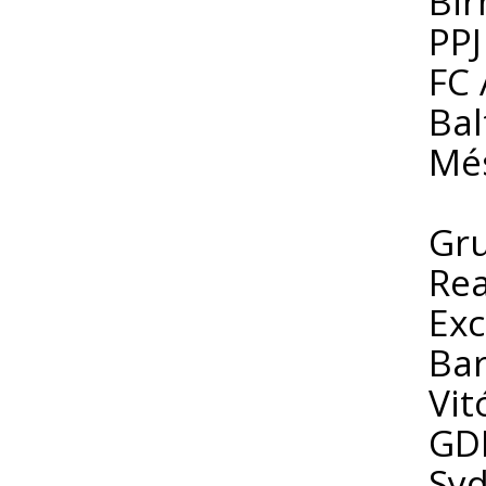
Bir
PPJ
FC 
Bal
Més
Gr
Rea
Exc
Bar
Vit
GDR
Syd