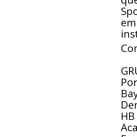
Spo
emp
ins
Co
GR
Po
Bay
Der
HB 
Aca