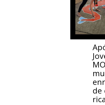
Apó
Jov
MO
mur
enr
de 
ric