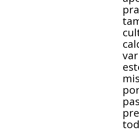
pra
ta
cul
cal
var
est
mis
por
pas
pre
to