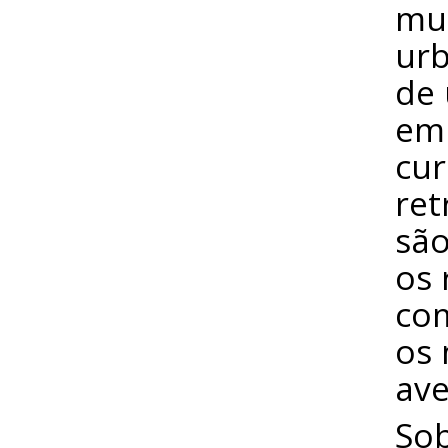
mur
ur
de 
em
cur
ret
são
os 
com
os 
ave
Sob