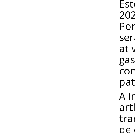
Est
202
Por
ser
ati
gas
con
pat
A i
art
tra
de 