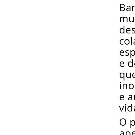
Bar
mul
des
col
esp
e d
qu
ino
e a
vid
O p
ap